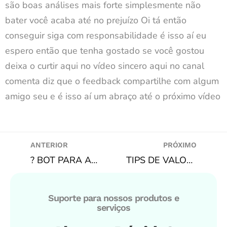
são boas análises mais forte simplesmente não
bater você acaba até no prejuízo Oi tá então
conseguir siga com responsabilidade é isso aí eu
espero então que tenha gostado se você gostou
deixa o curtir aqui no vídeo sincero aqui no canal
comenta diz que o feedback compartilhe com algum
amigo seu e é isso aí um abraço até o próximo vídeo
ANTERIOR
PRÓXIMO
? BOT PARA APOSTAR NO OVER LIMITE COM FAVORITO PERDENDO!!! BF BOT MANAGER, AUTOMAÇÃO NA BETFAIR!
TIPS DE VALOR PARA SEGUNDA 07/02/2022 – MODELO 100% ESTATÍSTICO BUSCANDO ODDS +EV
Suporte para nossos produtos e
serviços