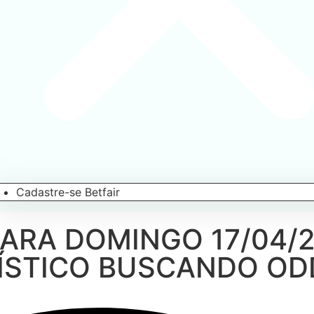
Cadastre-se Betfair
PARA DOMINGO 17/04/2
ÍSTICO BUSCANDO OD