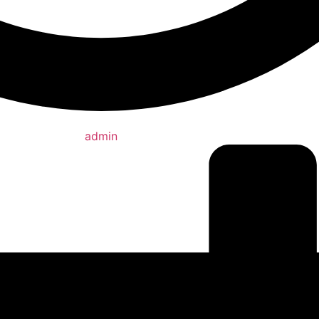
admin