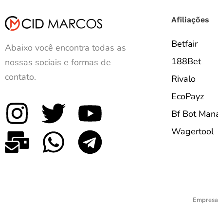
Afiliações
Betfair
Abaixo você encontra todas as
188Bet
nossas sociais e formas de
contato.
Rivalo
EcoPayz
Bf Bot Man
Wagertool
Empresa 