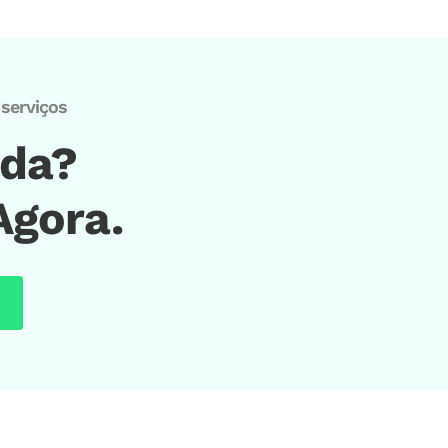
serviços
ida?
Agora.