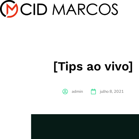
[Tips ao vivo]
admin
julho 8, 2021