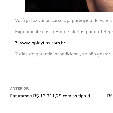
Você já fez vários cursos, já participou de vári
Experimente nosso Bot de alertas para o Teleg
? www.inplaytips.com.br
7 dias de garantia incondicional, se não gostar,
ANTERIOR
Faturamos R$ 13.911,29 com as tips de Over 1.5 do NoPlacar no Bf Bot Manager!!! ???