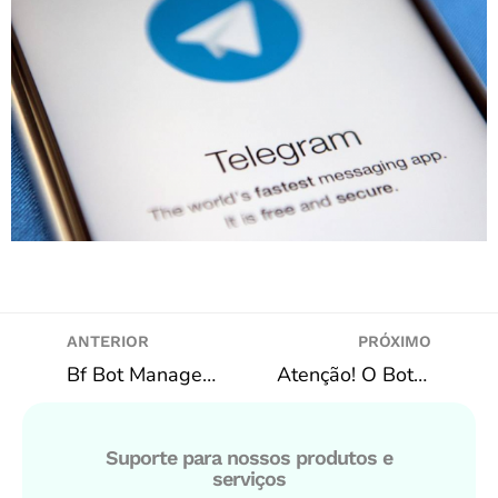
ANTERIOR
PRÓXIMO
Bf Bot Manager – Futebol | Over 0.5 Com Juros Compostos (Tips)
Atenção! O Bot NÃO é uma máquina de fazer dinheiro!!!! (Bf Bot Manager)
Suporte para nossos produtos e
serviços