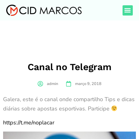
Canal no Telegram
admin
março 9, 2018
Galera, este é o canal onde compartilho Tips e dicas
diárias sobre apostas esportivas. Participe
https://t.me/noplacar