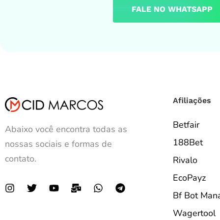
FALE NO WHATSAPP
Afiliações
Betfair
Abaixo você encontra todas as
188Bet
nossas sociais e formas de
contato.
Rivalo
EcoPayz
Bf Bot Man
Wagertool