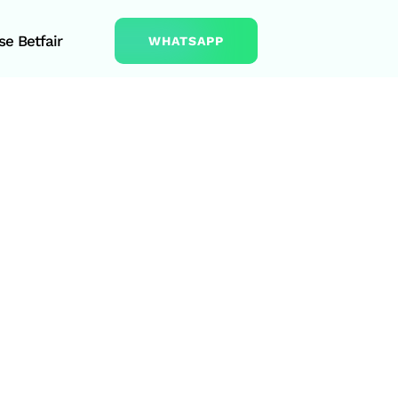
e Betfair
WHATSAPP