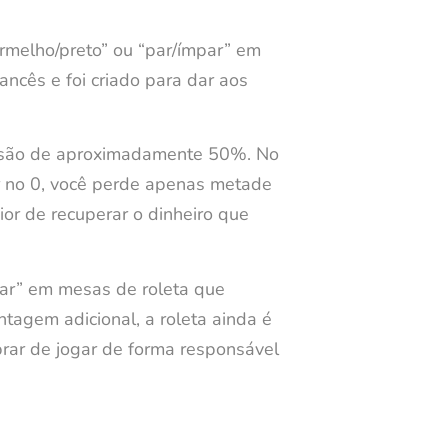
rmelho/preto” ou “par/ímpar” em
francês e foi criado para dar aos
r são de aproximadamente 50%. No
air no 0, você perde apenas metade
or de recuperar o dinheiro que
par” em mesas de roleta que
tagem adicional, a roleta ainda é
brar de jogar de forma responsável