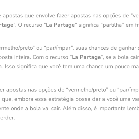
 apostas que envolve fazer apostas nas opções de “ve
rtage
“. O recurso “
La Partage
” significa “partilha” em 
rmelho/preto” ou “par/ímpar”, suas chances de ganha
posta inteira. Com o recurso “
La Partage
“, se a bola c
a. Isso significa que você tem uma chance um pouco mai
zer apostas nas opções de “vermelho/preto” ou “par/ím
 que, embora essa estratégia possa dar a você uma van
te onde a bola vai cair. Além disso, é importante lem
erder.