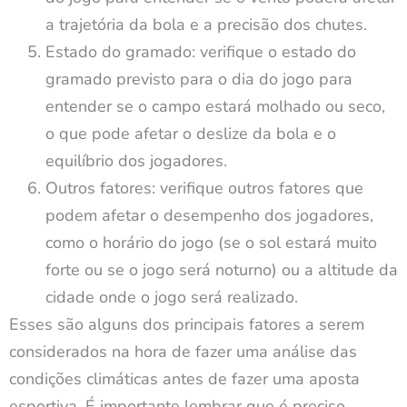
a trajetória da bola e a precisão dos chutes.
Estado do gramado: verifique o estado do
gramado previsto para o dia do jogo para
entender se o campo estará molhado ou seco,
o que pode afetar o deslize da bola e o
equilíbrio dos jogadores.
Outros fatores: verifique outros fatores que
podem afetar o desempenho dos jogadores,
como o horário do jogo (se o sol estará muito
forte ou se o jogo será noturno) ou a altitude da
cidade onde o jogo será realizado.
Esses são alguns dos principais fatores a serem
considerados na hora de fazer uma análise das
condições climáticas antes de fazer uma aposta
esportiva. É importante lembrar que é preciso