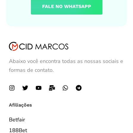
FALE NO WHATSAPP
Abaixo você encontra todas as nossas sociais e
formas de contato.
Afiliações
Betfair
188Bet