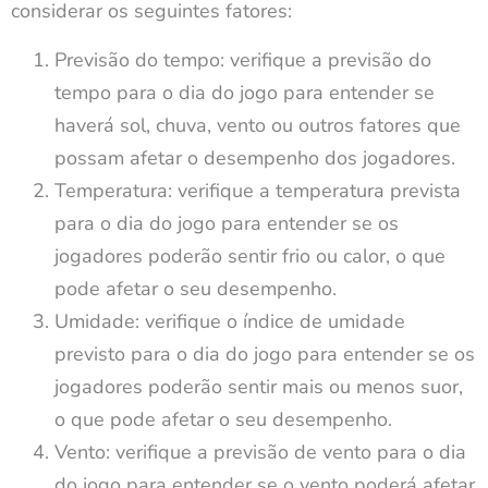
considerar os seguintes fatores:
Previsão do tempo: verifique a previsão do
tempo para o dia do jogo para entender se
haverá sol, chuva, vento ou outros fatores que
possam afetar o desempenho dos jogadores.
Temperatura: verifique a temperatura prevista
para o dia do jogo para entender se os
jogadores poderão sentir frio ou calor, o que
pode afetar o seu desempenho.
Umidade: verifique o índice de umidade
previsto para o dia do jogo para entender se os
jogadores poderão sentir mais ou menos suor,
o que pode afetar o seu desempenho.
Vento: verifique a previsão de vento para o dia
do jogo para entender se o vento poderá afetar