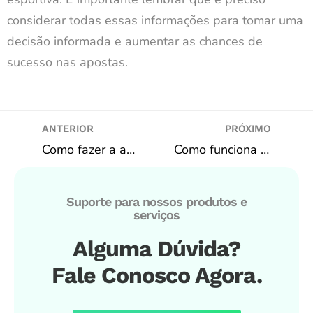
considerar todas essas informações para tomar uma
decisão informada e aumentar as chances de
sucesso nas apostas.
ANTERIOR
PRÓXIMO
Como fazer a análise detalhada de times para a aposta esportiva?
Como funciona o gerenciamento de banca nas apostas esportivas?
Suporte para nossos produtos e
serviços
Alguma Dúvida?
Fale Conosco Agora.