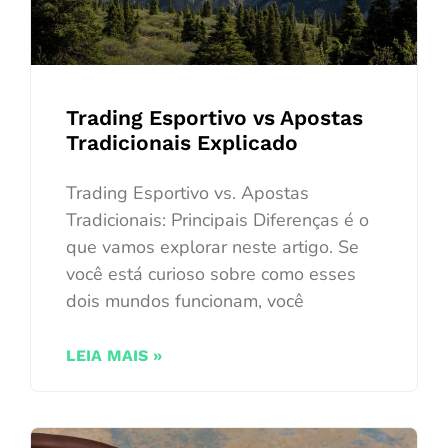
Trading Esportivo vs Apostas
Tradicionais Explicado
Trading Esportivo vs. Apostas
Tradicionais: Principais Diferenças é o
que vamos explorar neste artigo. Se
você está curioso sobre como esses
dois mundos funcionam, você
LEIA MAIS »