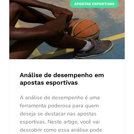
APOSTAS ESPORTIVAS
Análise de desempenho em
apostas esportivas
A análise de desempenho é uma
ferramenta poderosa para quem
deseja se destacar nas apostas
esportivas. Neste artigo, você vai
descobrir como essa análise pode