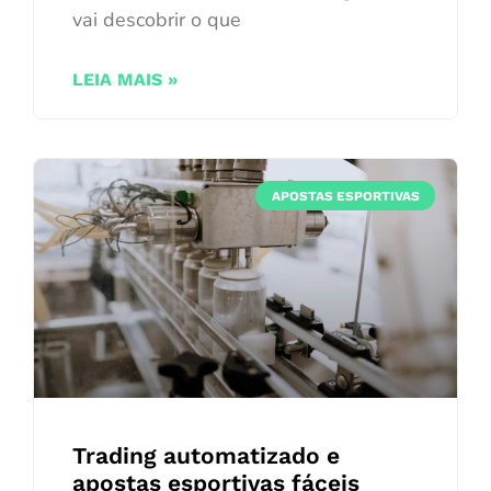
vai descobrir o que
LEIA MAIS »
APOSTAS ESPORTIVAS
Trading automatizado e
apostas esportivas fáceis