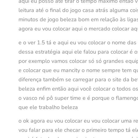
aqui eu posso até tirar o tempo máximo então vou
leitura até o final do jogo casa atrás alguma c
minutos de jogo beleza bom em relação às ligas 
agora eu vou colocar aqui o mercado colocar aqu
e o ver 1.5 tá e aqui eu vou colocar o nome da
dessa estratégia aqui ele falou para colocar é 
por exemplo vamos colocar só só grandes equip
e colocar que eu mancity o nome sempre tem que 
diferença também se carregar para o site da bet
beleza enfim então aqui você colocar o todos 
o vasco né pô super time e é porque o flamen
que ele trabalho beleza
o ok agora eu vou colocar eu vou colocar uma re
vou falar para ele checar o primeiro tempo tá e