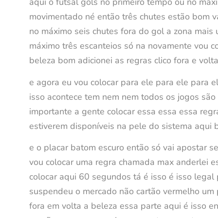
aqui ó futsal gols no primeiro tempo ou no máx
movimentado né então três chutes estão bom val
no máximo seis chutes fora do gol a zona mais 
máximo três escanteios só na novamente vou co
beleza bom adicionei as regras clico fora e volta
e agora eu vou colocar para ele para ele para el
isso acontece tem nem nem todos os jogos são c
importante a gente colocar essa essa essa regra 
estiverem disponíveis na pele do sistema aqui b
e o placar batom escuro então só vai apostar se
vou colocar uma regra chamada max anderlei es
colocar aqui 60 segundos tá é isso é isso legal
suspendeu o mercado não cartão vermelho um pê
fora em volta a beleza essa parte aqui é isso e