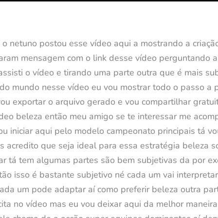
m o netuno postou esse vídeo aqui a mostrando a criaç
daram mensagem com o link desse vídeo perguntando aí
sisti o vídeo e tirando uma parte outra que é mais sub
 todo mundo nesse vídeo eu vou mostrar todo o passo a
vou exportar o arquivo gerado e vou compartilhar gratu
 vídeo beleza então meu amigo se te interessar me acom
 iniciar aqui pelo modelo campeonato principais tá vo
 acredito que seja ideal para essa estratégia beleza s
ar tá tem algumas partes são bem subjetivas da por e
ão isso é bastante subjetivo né cada um vai interpreta
ada um pode adaptar aí como preferir beleza outra pa
cita no vídeo mas eu vou deixar aqui da melhor maneira