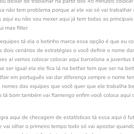
 deixar de trabalhar na partir dos 45 minutos colocar at
oisa não tem problema porque aí ele vai só vai trabalha
aqui eu não vou mexer aqui já tem todas as principais 
i max filter
s equipes tá ela o betinho marca essa opção é que eu 
os dois cenários de estratégias o você definir o nome da
es aí vamos colocar colocar aqui barcelona a juventu
ser igual ela ele fica lá na betfair tem que ser na betf
fair em português vai dar diferença sempre o nome tem 
os nomes das equipes que você quer que ele trabalha b
go tá bom também vai flamengo enfim você coloca aqui
gra aqui de checagem de estatísticas tá essa aqui ó fu
le vai olhar o primeiro tempo todo só vai apostar quand