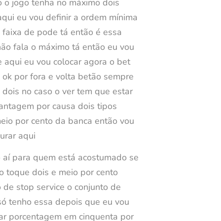
o o jogo tenha no máximo dois
 aqui eu vou definir a ordem mínima
a faixa de pode tá então é essa
não fala o máximo tá então eu vou
 aqui eu vou colocar agora o bet
 ok por fora e volta betão sempre
o dois no caso o ver tem que estar
vantagem por causa dois tipos
 meio por cento da banca então vou
urar aqui
o aí para quem está acostumado se
tão toque dois e meio por cento
 de stop service o conjunto de
 só tenho essa depois que eu vou
usar porcentagem em cinquenta por