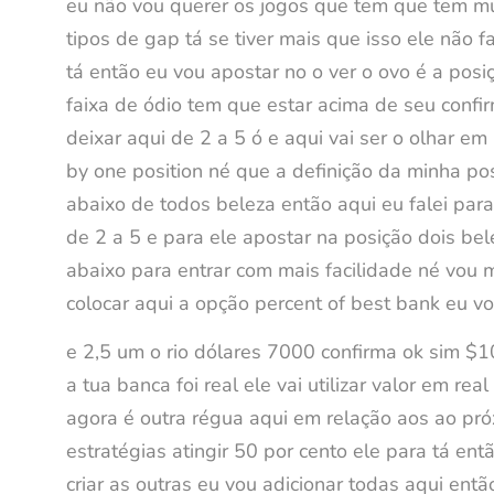
eu não vou querer os jogos que tem que tem mu
tipos de gap tá se tiver mais que isso ele não 
tá então eu vou apostar no o ver o ovo é a posiç
faixa de ódio tem que estar acima de seu confi
deixar aqui de 2 a 5 ó e aqui vai ser o olhar 
by one position né que a definição da minha po
abaixo de todos beleza então aqui eu falei para
de 2 a 5 e para ele apostar na posição dois be
abaixo para entrar com mais facilidade né vou m
colocar aqui a opção percent of best bank eu v
e 2,5 um o rio dólares 7000 confirma ok sim $
a tua banca foi real ele vai utilizar valor em r
agora é outra régua aqui em relação aos ao pró
estratégias atingir 50 por cento ele para tá en
criar as outras eu vou adicionar todas aqui en