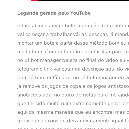
Legenda gerada pelo YouTube
e fala aí meu amigo beleza aqui é o cid e onte
vai começar a trabalhar várias pessoas já man
montar um bote a partir desse método bom eu as
muito bem aí um bot então para facilitar para
no bf bot manager beleza no final do vídeo eu 
telegram o link vai estar na descrição aqui do
bom tá bom então aqui no bf bot manager eu vou
já remove os jogos de copa e os jogos amistosos
anotações aqui no bloco de notas para me ajud
que ter sido muito ruim extremamente under ent
aqui da mesma maneira que eu encontrei mas c
qbex eu não consigo deixar exatamente igual lí