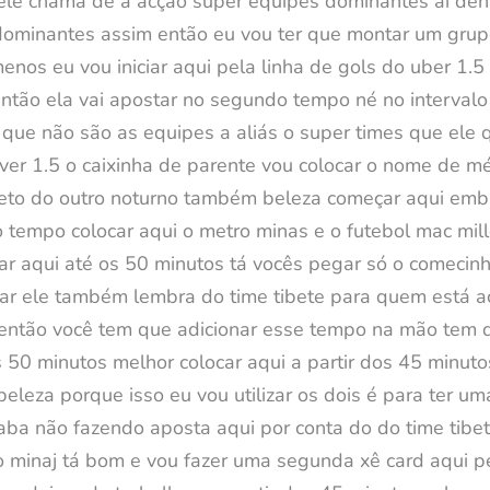
 ele chama de a acção super equipes dominantes aí den
dominantes assim então eu vou ter que montar um grup
nos eu vou iniciar aqui pela linha de gols do uber 1.5
então ela vai apostar no segundo tempo né no intervalo
 que não são as equipes a aliás o super times que ele 
er 1.5 o caixinha de parente vou colocar o nome de mé
neto do outro noturno também beleza começar aqui emba
 o tempo colocar aqui o metro minas e o futebol mac mill
ocar aqui até os 50 minutos tá vocês pegar só o comeci
ustar ele também lembra do time tibete para quem está 
 então você tem que adicionar esse tempo na mão tem q
s 50 minutos melhor colocar aqui a partir dos 45 minuto
 beleza porque isso eu vou utilizar os dois é para ter
caba não fazendo aposta aqui por conta do do time tibet
o minaj tá bom e vou fazer uma segunda xê card aqui p