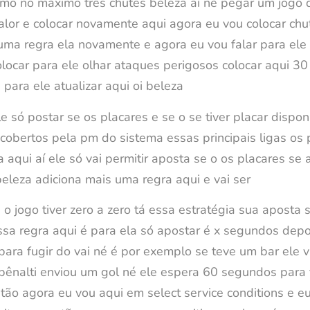
imo no máximo três chutes beleza aí né pegar um jogo q
or e colocar novamente aqui agora eu vou colocar chut
uma regra ela novamente e agora eu vou falar para ele 
locar para ele olhar ataques perigosos colocar aqui 3
 para ele atualizar aqui oi beleza
e só postar se os placares e se o se tiver placar dispo
obertos pela pm do sistema essas principais ligas os 
aqui aí ele só vai permitir aposta se o os placares se 
eleza adiciona mais uma regra aqui e vai ser
 o jogo tiver zero a zero tá essa estratégia sua aposta 
sa regra aqui é para ela só apostar é x segundos dep
 para fugir do vai né é por exemplo se teve um bar ele 
nalti enviou um gol né ele espera 60 segundos para f
ntão agora eu vou aqui em select service conditions e eu