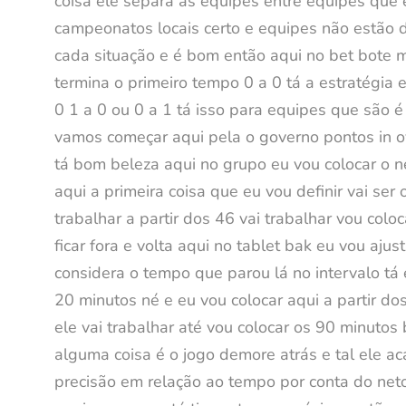
coisa ele separa as equipes entre equipes que
campeonatos locais certo e equipes não estão 
cada situação e é bom então aqui no bet bote me
termina o primeiro tempo 0 a 0 tá a estratégia 
0 1 a 0 ou 0 a 1 tá isso para equipes que são é
vamos começar aqui pela o governo pontos in ov
tá bom beleza aqui no grupo eu vou colocar o 
aqui a primeira coisa que eu vou definir vai ser
trabalhar a partir dos 46 vai trabalhar vou col
ficar fora e volta aqui no tablet bak eu vou aj
considera o tempo que parou lá no intervalo tá
20 minutos né e eu vou colocar aqui a partir do
ele vai trabalhar até vou colocar os 90 minutos
alguma coisa é o jogo demore atrás e tal ele a
precisão em relação ao tempo por conta do net