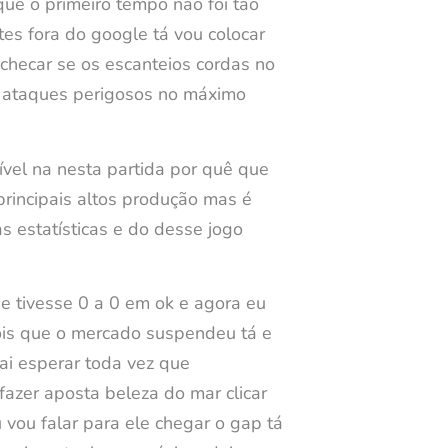
ue o primeiro tempo não foi tão
es fora do google tá vou colocar
checar se os escanteios cordas no
0 ataques perigosos no máximo
nível na nesta partida por quê que
principais altos produção mas é
as estatísticas e do desse jogo
se tivesse 0 a 0 em ok e agora eu
ois que o mercado suspendeu tá e
vai esperar toda vez que
azer aposta beleza do mar clicar
 vou falar para ele chegar o gap tá