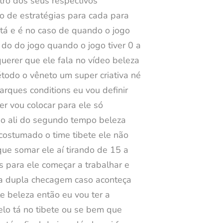
tro dos seus respectivos
o de estratégias para cada para
 tá e é no caso de quando o jogo
 do do jogo quando o jogo tiver 0 a
querer que ele fala no vídeo beleza
todo o vêneto um super criativa né
rques conditions eu vou definir
er vou colocar para ele só
nho ali do segundo tempo beleza
acostumado o time tibete ele não
ue somar ele aí tirando de 15 a
s para ele começar a trabalhar e
 uma dupla checagem caso aconteça
e beleza então eu vou ter a
elo tá no tibete ou se bem que