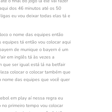
é o final do jogo lá ele vai fazer
r aqui dos 46 minutos até os 50
ligas eu vou deixar todas elas tá e
coloco o nome das equipes então
s equipes tá então vou colocar aqui
s bayern de munique o bayern é um
air em inglês tá às vezes a
que ser igual está lá na betfair
eleza colocar o colocar também que
 o nome das equipes que você quer
tebol em play aí nessa regra eu
o no primeiro tempo vou colocar