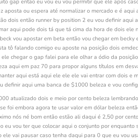
ito gap então eu vou eu vou permitir que ele após cas
faz aposta ou espera até normalizar o mercado e é aqui
ão dois então runner by position 2 eu vou definir aqui 
rmar aqui pode dois tá que tá cima da hora de dois ele 
em beck vou apostar em beta então vou chegar em becky e
sta tô falando comigo eu aposte na posição dois emdec
 ele chegar o gap falei para ele olhar a ódio da posiçã
leza aqui em paz 70 para propor alguns títulos em des
anter aqui está aqui ele ele ele vai entrar com dois e
ou definir aqui uma banca de $1000 beleza e vou config
1000 atualizado dois e meio por cento beleza lembrand
eal se foi embora agora te usar valor em dólar beleza en
ximo nós né bom então estão ali daqui é 2,50 por cento
tão eu vou ter que colocar aqui o conjunto por enquanto
tão ele vai pausar caso tenha daqui para 0 que eu vou 