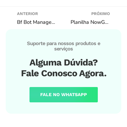
ANTERIOR
PRÓXIMO
Bf Bot Manager – Futebol | LTD (Proteção 0x0 e 1×1)
Planilha NowGoalTips+ para Pré-Análise *TOTALMENTE FREE* | Match Odds, Over, Under, BTTS
Suporte para nossos produtos e
serviços
Alguma Dúvida?
Fale Conosco Agora.
FALE NO WHATSAPP