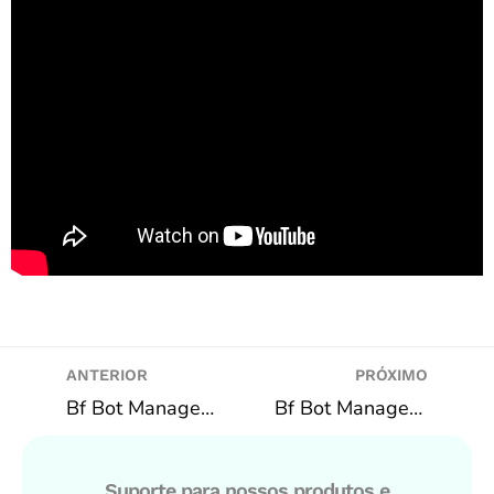
ANTERIOR
PRÓXIMO
Bf Bot Manager – Over 0.5 HT Over 0.5 FT | Passo a passo
Bf Bot Manager – CAVALOS | Lay @12 à 20 (UK IRL)
Suporte para nossos produtos e