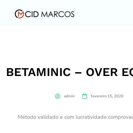
BETAMINIC – OVER E
admin
fevereiro 15, 2020
Método validado e com lucratividade comprova