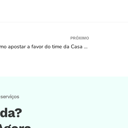
PRÓXIMO
Como apostar a favor do time da Casa nas apostas esportivas?
serviços
ida?