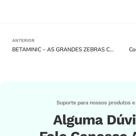
ANTERIOR
BETAMINIC – AS GRANDES ZEBRAS COM ROI+
Suporte para nossos produtos e 
Alguma Dúv