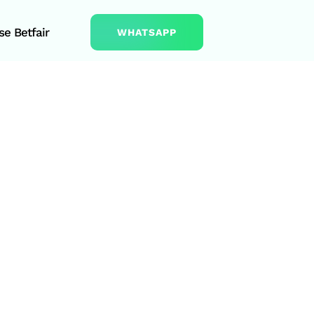
e Betfair
WHATSAPP