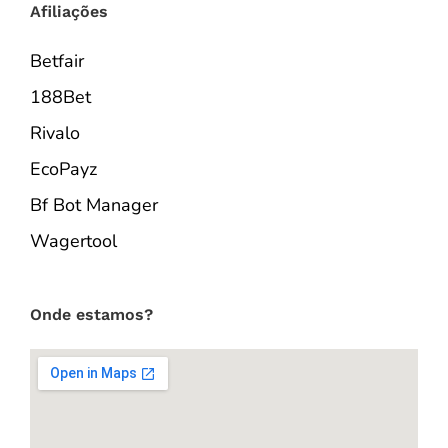
Afiliações
Betfair
188Bet
Rivalo
EcoPayz
Bf Bot Manager
Wagertool
Onde estamos?