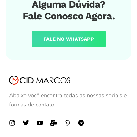
Alguma Dúvida?
Fale Conosco Agora.
FALE NO WHATSAPP
Abaixo você encontra todas as nossas sociais e
formas de contato.