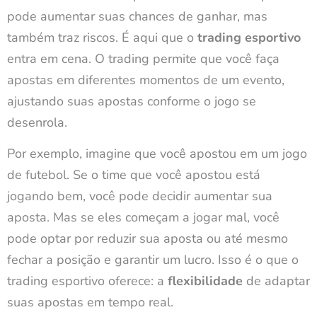
pode aumentar suas chances de ganhar, mas
também traz riscos. É aqui que o
trading esportivo
entra em cena. O trading permite que você faça
apostas em diferentes momentos de um evento,
ajustando suas apostas conforme o jogo se
desenrola.
Por exemplo, imagine que você apostou em um jogo
de futebol. Se o time que você apostou está
jogando bem, você pode decidir aumentar sua
aposta. Mas se eles começam a jogar mal, você
pode optar por reduzir sua aposta ou até mesmo
fechar a posição e garantir um lucro. Isso é o que o
trading esportivo oferece: a
flexibilidade
de adaptar
suas apostas em tempo real.