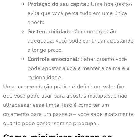
Proteção do seu capital
: Uma boa gestão
evita que você perca tudo em uma única
aposta.
Sustentabilidade
: Com uma gestão
adequada, você pode continuar apostando
a longo prazo.
Controle emocional
: Saber quanto você
pode apostar ajuda a manter a calma e a
racionalidade.
Uma recomendação prática é definir um valor fixo
que você pode usar para apostas múltiplas, e não
ultrapassar esse limite. Isso é como ter um
orçamento para um passeio – você sabe exatamente
quanto pode gastar sem se preocupar.