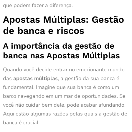
que podem fazer a diferença.
Apostas Múltiplas: Gestão
de banca e riscos
A importância da gestão de
banca nas Apostas Múltiplas
Quando você decide entrar no emocionante mundo
das
apostas múltiplas
, a gestão da sua banca é
fundamental. Imagine que sua banca é como um
barco navegando em um mar de oportunidades. Se
você não cuidar bem dele, pode acabar afundando.
Aqui estão algumas razões pelas quais a gestão de
banca é crucial: