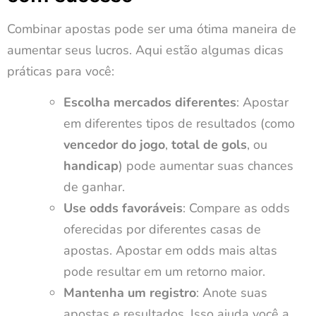
Combinar apostas pode ser uma ótima maneira de
aumentar seus lucros. Aqui estão algumas dicas
práticas para você:
Escolha mercados diferentes
: Apostar
em diferentes tipos de resultados (como
vencedor do jogo
,
total de gols
, ou
handicap
) pode aumentar suas chances
de ganhar.
Use odds favoráveis
: Compare as odds
oferecidas por diferentes casas de
apostas. Apostar em odds mais altas
pode resultar em um retorno maior.
Mantenha um registro
: Anote suas
apostas e resultados. Isso ajuda você a