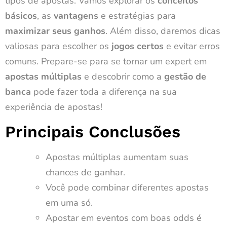
tipos de apostas. Vamos explorar os
conceitos
básicos
, as
vantagens
e estratégias para
maximizar seus ganhos
. Além disso, daremos dicas
valiosas para escolher os
jogos certos
e evitar erros
comuns. Prepare-se para se tornar um expert em
apostas múltiplas
e descobrir como a
gestão de
banca
pode fazer toda a diferença na sua
experiência de apostas!
Principais Conclusões
Apostas múltiplas aumentam suas
chances de ganhar.
Você pode combinar diferentes apostas
em uma só.
Apostar em eventos com boas odds é