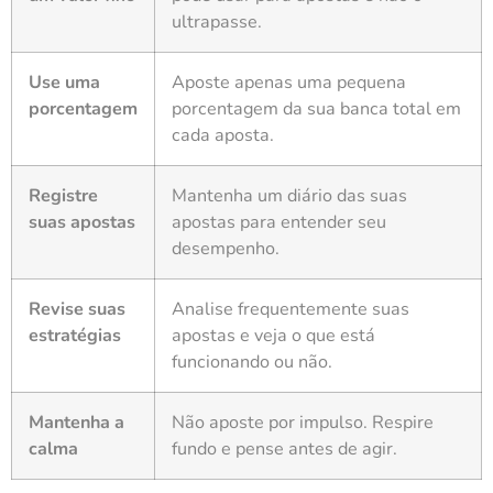
ultrapasse.
Use uma
Aposte apenas uma pequena
porcentagem
porcentagem da sua banca total em
cada aposta.
Registre
Mantenha um diário das suas
suas apostas
apostas para entender seu
desempenho.
Revise suas
Analise frequentemente suas
estratégias
apostas e veja o que está
funcionando ou não.
Mantenha a
Não aposte por impulso. Respire
calma
fundo e pense antes de agir.