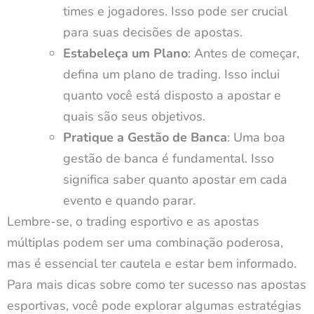
times e jogadores. Isso pode ser crucial
para suas decisões de apostas.
Estabeleça um Plano
: Antes de começar,
defina um plano de trading. Isso inclui
quanto você está disposto a apostar e
quais são seus objetivos.
Pratique a Gestão de Banca
: Uma boa
gestão de banca é fundamental. Isso
significa saber quanto apostar em cada
evento e quando parar.
Lembre-se, o trading esportivo e as apostas
múltiplas podem ser uma combinação poderosa,
mas é essencial ter cautela e estar bem informado.
Para mais dicas sobre como ter sucesso nas apostas
esportivas, você pode explorar algumas estratégias