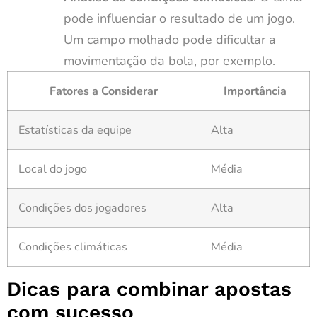
pode influenciar o resultado de um jogo.
Um campo molhado pode dificultar a
movimentação da bola, por exemplo.
Fatores a Considerar
Importância
Estatísticas da equipe
Alta
Local do jogo
Média
Condições dos jogadores
Alta
Condições climáticas
Média
Dicas para combinar apostas
com sucesso