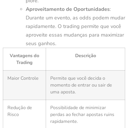
piore.
Aproveitamento de Oportunidades
:
Durante um evento, as odds podem mudar
rapidamente. O trading permite que você
aproveite essas mudanças para maximizar
seus ganhos.
Vantagens do
Descrição
Trading
Maior Controle
Permite que você decida o
momento de entrar ou sair de
uma aposta.
Redução de
Possibilidade de minimizar
Risco
perdas ao fechar apostas ruins
rapidamente.