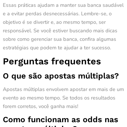
Essas práticas ajudam a manter sua banca saudável
e a evitar perdas desnecessárias. Lembre-se, o
objetivo é se divertir e, ao mesmo tempo, ser
responsável. Se você estiver buscando mais dicas
sobre como gerenciar sua banca, confira algumas
estratégias que podem te ajudar a ter sucesso.
Perguntas frequentes
O que são apostas múltiplas?
Apostas múltiplas envolvem apostar em mais de um
evento ao mesmo tempo. Se todos os resultados
forem corretos, você ganha mais!
Como funcionam as odds nas