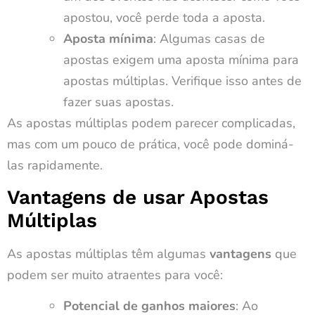
apostou, você perde toda a aposta.
Aposta mínima
: Algumas casas de
apostas exigem uma aposta mínima para
apostas múltiplas. Verifique isso antes de
fazer suas apostas.
As apostas múltiplas podem parecer complicadas,
mas com um pouco de prática, você pode dominá-
las rapidamente.
Vantagens de usar Apostas
Múltiplas
As apostas múltiplas têm algumas
vantagens
que
podem ser muito atraentes para você:
Potencial de ganhos maiores
: Ao