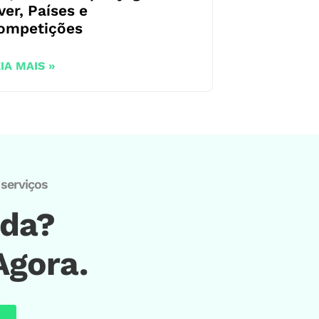
ver, Países e
ompetições
IA MAIS »
serviços
ida?
Agora.