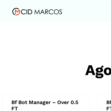
Ago
Bf Bot Manager – Over 0.5
B
FT
F