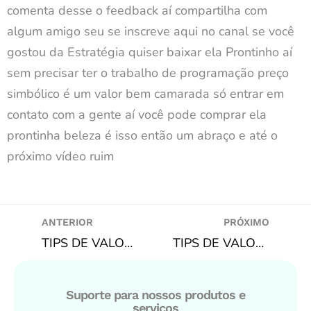
comenta desse o feedback aí compartilha com
algum amigo seu se inscreve aqui no canal se você
gostou da Estratégia quiser baixar ela Prontinho aí
sem precisar ter o trabalho de programação preço
simbólico é um valor bem camarada só entrar em
contato com a gente aí você pode comprar ela
prontinha beleza é isso então um abraço e até o
próximo vídeo ruim
ANTERIOR
PRÓXIMO
TIPS DE VALOR PARA DOMINGO 13/02/2022 – MODELO 100% ESTATÍSTICO BUSCANDO ODDS +EV
TIPS DE VALOR PARA TERÇA 15/02/2022 – MODELO 100% ESTATÍSTICO BUSCANDO ODDS +EV
Suporte para nossos produtos e
serviços