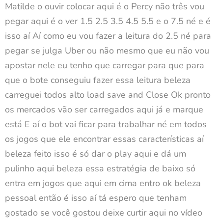
Matilde o ouvir colocar aqui é o Percy não três vou
pegar aqui é o ver 1.5 2.5 3.5 4.5 5.5 e o 7.5 né e é
isso aí Aí como eu vou fazer a leitura do 2.5 né para
pegar se julga Uber ou não mesmo que eu não vou
apostar nele eu tenho que carregar para que para
que o bote conseguiu fazer essa leitura beleza
carreguei todos alto load save and Close Ok pronto
os mercados vão ser carregados aqui já e marque
está E aí o bot vai ficar para trabalhar né em todos
os jogos que ele encontrar essas características aí
beleza feito isso é só dar o play aqui e dá um
pulinho aqui beleza essa estratégia de baixo só
entra em jogos que aqui em cima entro ok beleza
pessoal então é isso aí tá espero que tenham
gostado se você gostou deixe curtir aqui no vídeo