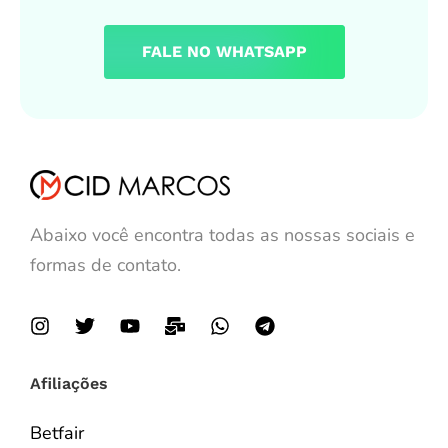
FALE NO WHATSAPP
Abaixo você encontra todas as nossas sociais e
formas de contato.
Afiliações
Betfair