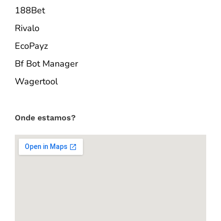
188Bet
Rivalo
EcoPayz
Bf Bot Manager
Wagertool
Onde estamos?