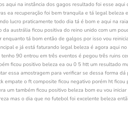
s aqui na instância dos gagos resultado foi esse aqui 
vas ea recuperação foi bem tranquila e tá legal beleza 
do lucro praticamente todo dia tá é bom e aqui na raia
 da austrália ficou positiva do reino unido com um po
enquanto tá bom então de galgos por isso vou reinicia
ncipal e já está faturando legal beleza é agora aqui no
tenho 90 entrou em três eventos é pegou três ruins cer
mbém ficou positivo beleza ea ou 0 5 htt um resultado m
tar essa amostragem para verificar se dessa forma dá 
k empate o ft composite ficou negativo porém ht ficou p
era um também ficou positivo beleza bom eu vou iniciar 
za mas o dia que no futebol foi excelente beleza ent