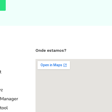
Onde estamos?
t
yz
 Manager
tool