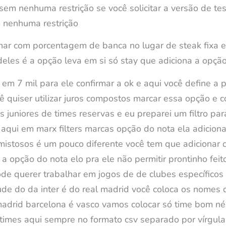
em nenhuma restrição se você solicitar a versão de test
 nenhuma restrição
har com porcentagem de banca no lugar de steak fixa e
deles é a opção leva em si só stay que adiciona a opçã
ui em 7 mil para ele confirmar a ok e aqui você define a 
cê quiser utilizar juros compostos marcar essa opção 
uniores de times reservas e eu preparei um filtro para fa
aqui em marx filters marcas opção do nota ela adiciona 
amistosos é um pouco diferente você tem que adicionar 
a opção do nota elo pra ele não permitir prontinho feito
de querer trabalhar em jogos de de clubes específicos
ude do da inter é do real madrid você coloca os nomes 
adrid barcelona é vasco vamos colocar só time bom né 
 times aqui sempre no formato csv separado por vírgula