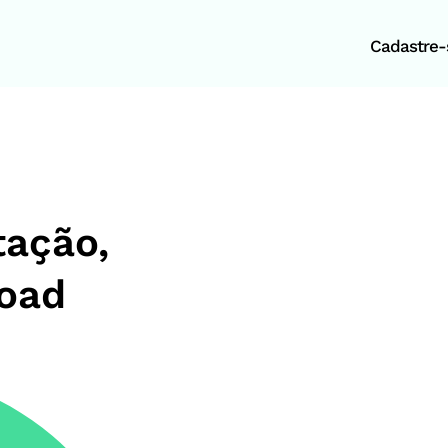
Cadastre-s
tação,
load