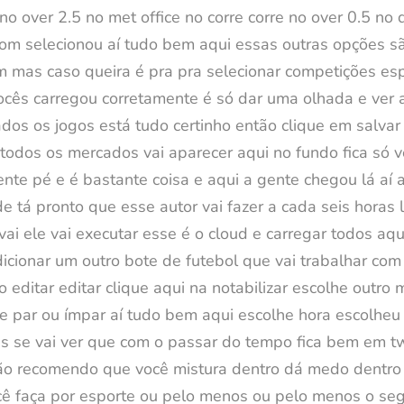
 no over 2.5 no met office no corre corre no over 0.5 no
m selecionou aí tudo bem aqui essas outras opções são
om mas caso queira é pra pra selecionar competições esp
 vocês carregou corretamente é só dar uma olhada e ver 
os os jogos está tudo certinho então clique em salvar 
gar todos os mercados vai aparecer aqui no fundo fica 
 pé e é bastante coisa e aqui a gente chegou lá aí a
de tá pronto que esse autor vai fazer a cada seis horas
 vai ele vai executar esse é o cloud e carregar todos aq
ionar um outro bote de futebol que vai trabalhar com 
editar editar clique aqui na notabilizar escolhe outro
 par ou ímpar aí tudo bem aqui escolhe hora escolheu p
as se vai ver que com o passar do tempo fica bem em 
não recomendo que você mistura dentro dá medo dentro
cê faça por esporte ou pelo menos ou pelo menos o seg