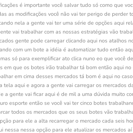
icações é importante você salvar tudo só como que voc
odas as modificações você não vai ter perigo de perder
ando nela a gente vai ter uma série de opções aqui re
ente vai trabalhar com as nossas estratégias vão traba
ados gente pode carregar clicando aqui nos atalhos no
do com um bote a idéia é automatizar tudo então aqui 
s só para exemplificar ato clica nuno eo que você des
em que os botes irão trabalhar tá bom então aqui no 
abalhar em cima desses mercados tá bom é aqui no caso
a tela aqui e agora a gente vai carregar os mercados d
de a gente vai ficar aqui é de mil a uma dúvida muito co
uro esporte então se você vai ter cinco botes trabalhand
marcar todos os mercados que os seus botes vão trabal
pção para ele a alta recarregar o mercado cada seis ho
qui nessa nessa opção para ele atualizar os mercados a